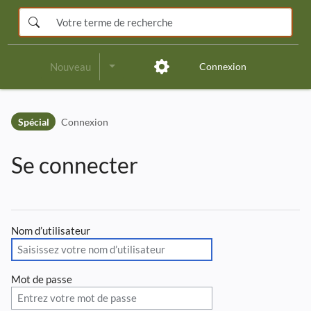
Nouveau
Connexion
Sauter à la barre d’entête
Sauter à la navigation principale
Spécial
Connexion
Sauter aux outils de la page
Sauter à la zone de travail
Se connecter
Nom d’utilisateur
Mot de passe